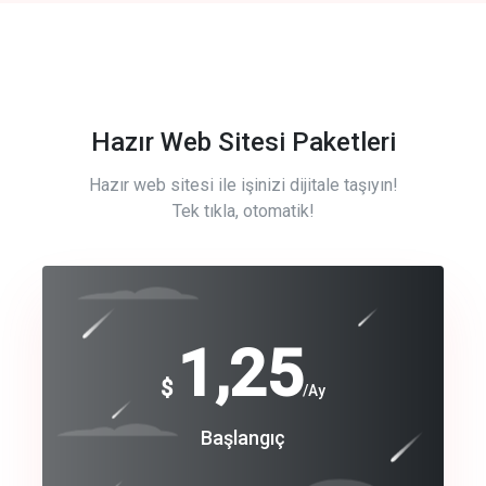
Hazır Web Sitesi Paketleri
Hazır web sitesi ile işinizi dijitale taşıyın!
Tek tıkla, otomatik!
Free
1,25
$
/Ay
Basic
Başlangıç