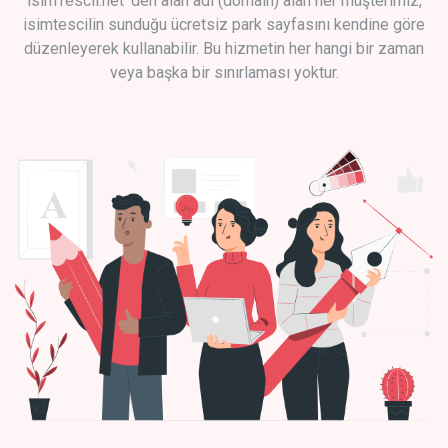
isimTescil.net 'den alan adı (domain) alan her müşterimiz,
isimtescilin sunduğu ücretsiz park sayfasını kendine göre
düzenleyerek kullanabilir. Bu hizmetin her hangi bir zaman
veya başka bir sınırlaması yoktur.