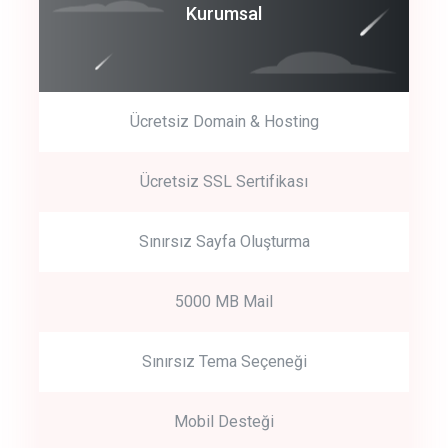
Coroprate
Kurumsal
predictive dialing
Ücretsiz Domain & Hosting
Get Started
Ücretsiz SSL Sertifikası
Start by trying our service for 30 days free trial no credit card
required.
Sınırsız Sayfa Oluşturma
5000 MB Mail
Sınırsız Tema Seçeneği
Mobil Desteği