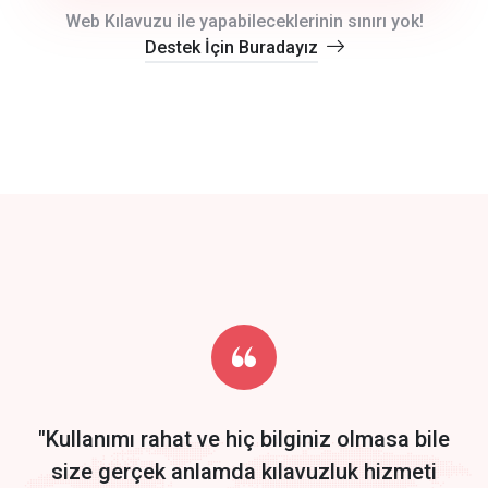
crm auto cync
Web Kılavuzu ile yapabileceklerinin sınırı yok!
Destek İçin Buradayız
click to call back
track energy costs
predictive dialing
Get Started
Start by trying our service for 30 days free trial no credit card
required.
"Kullanımı rahat ve hiç bilginiz olmasa bile
size gerçek anlamda kılavuzluk hizmeti