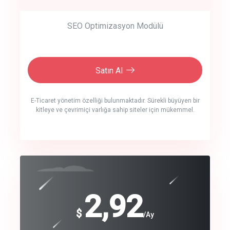
SEO Optimizasyon Modülü
Satın Al
E-Ticaret yönetim özelliği bulunmaktadır. Sürekli büyüyen bir
kitleye ve çevrimiçi varlığa sahip siteler için mükemmel.
crm auto cync
click to call back
240
2,92
$
$
/year
/Ay
track energy costs